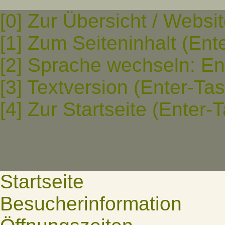
[0] Zur Übersicht / Websi
[1] Zum Seiteninhalt (Ent
[2] Sprache wechseln: En
[3] Textversion (Enter-Ta
[4] Zur Startseite (Enter-
Startseite
Besucherinformation