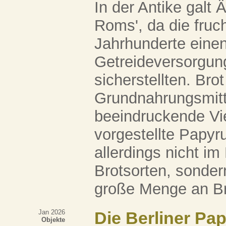
In der Antike galt
Roms', da die fruc
Jahrhunderte einen
Getreideversorgu
sicherstellten. Bro
Grundnahrungsmitte
beeindruckende Viel
vorgestellte Papyr
allerdings nicht im
Brotsorten, sonder
große Menge an Bro
Jan 2026
Die Berliner Pa
Objekte