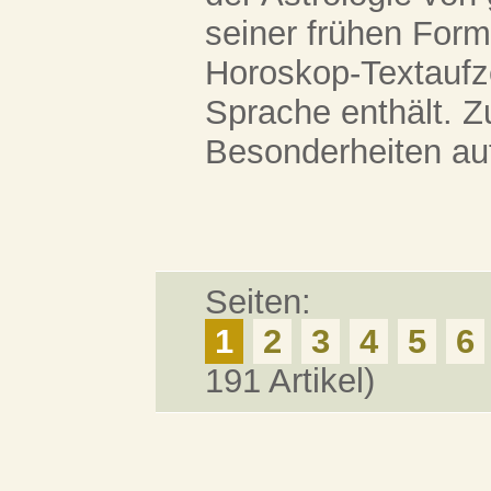
seiner frühen Form
Horoskop-Textaufze
Sprache enthält. Z
Besonderheiten auf.
Seiten:
1
2
3
4
5
6
191 Artikel)