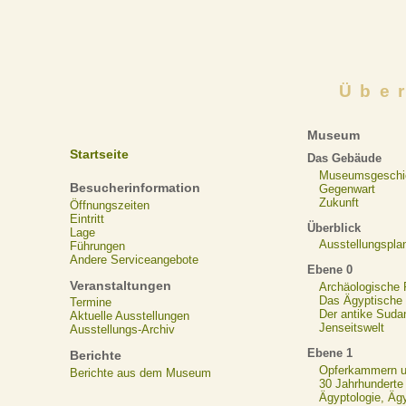
Übe
Museum
Startseite
Das Gebäude
Museumsgeschi
Besucherinformation
Gegenwart
Zukunft
Öffnungszeiten
Eintritt
Überblick
Lage
Ausstellungspla
Führungen
Andere Serviceangebote
Ebene 0
Veranstaltungen
Archäologische
Das Ägyptische N
Termine
Der antike Suda
Aktuelle Ausstellungen
Jenseitswelt
Ausstellungs-Archiv
Ebene 1
Berichte
Opferkammern un
Berichte aus dem Museum
30 Jahrhunderte
Ägyptologie, Äg