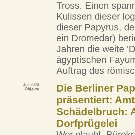
Tross. Einen spann
Kulissen dieser lo
dieser Papyrus, de
ein Dromedar) beri
Jahren die weite 'D
ägyptischen Fayum
Auftrag des römisc
Juli 2026
Die Berliner Pa
Objekte
präsentiert: Amt
Schädelbruch: A
Dorfprügelei
Wer glaubt, Bürokr