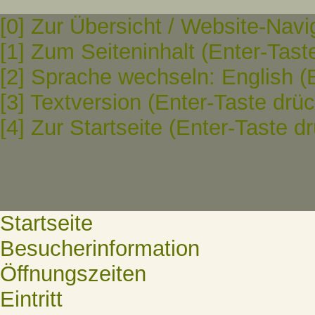
[0] Zur Übersicht / Website-Navi
[1] Zum Seiteninhalt (Enter-Tast
[2] Sprache wechseln: English (
[3] Textversion (Enter-Taste drü
[4] Zur Startseite (Enter-Taste d
Startseite
Besucherinformation
Öffnungszeiten
Eintritt