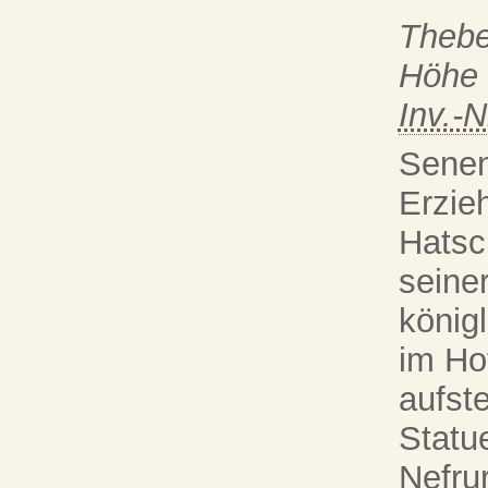
Theb
Höhe 
Inv.-N
Senen
Erzie
Hatsc
seine
könig
im Ho
aufste
Statue
Nefrur