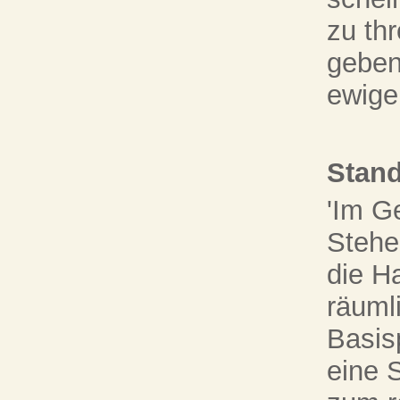
zu thr
geben
ewige
Stand
'Im G
Stehe
die H
räuml
Basisp
eine 