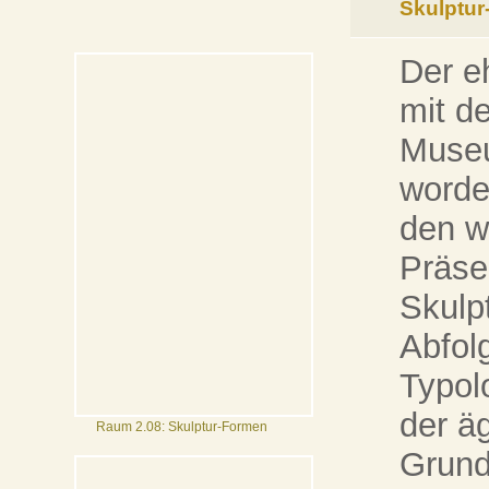
Skulptu
Der e
mit d
Museu
worde
den w
Präse
Skulpt
Abfol
Typol
der ä
Raum 2.08: Skulptur-Formen
Grund