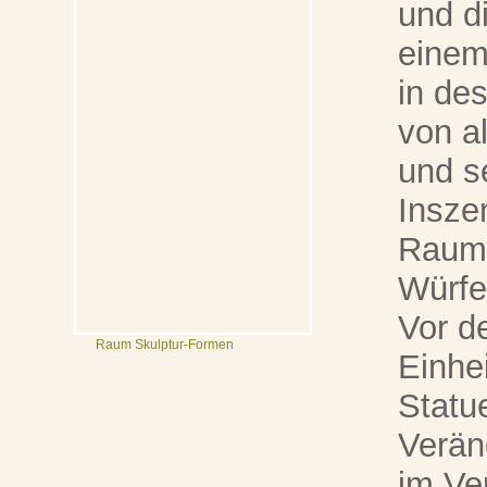
und di
einem
in de
von a
und s
Insze
Raumt
Würfe
Vor d
Raum Skulptur-Formen
Einhei
Statue
Verän
im Ve