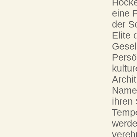
Hocke
eine P
der Sc
Elite 
Gesel
Persön
kultur
Archi
Namen
ihren
Tempel
werde
vereh