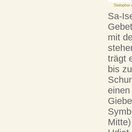
Stelophor 
Sa-Ise
Gebet
mit d
stehe
trägt
bis z
Schur
einen
Giebel
Symbo
Mitte)