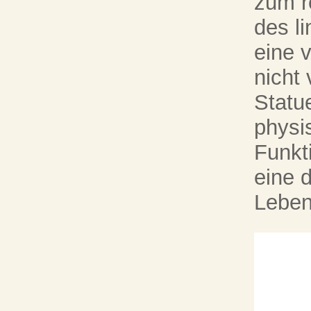
zum r
des li
eine 
nicht 
Statu
physi
Funkt
eine 
Leben