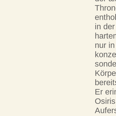
Thron
entho
in der
harte
nur in
konzen
sonde
Körpe
bereit
Er eri
Osiris
Aufer