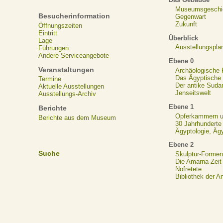
Museumsgeschi
Besucherinformation
Gegenwart
Zukunft
Öffnungszeiten
Eintritt
Überblick
Lage
Ausstellungspla
Führungen
Andere Serviceangebote
Ebene 0
Veranstaltungen
Archäologische
Das Ägyptische N
Termine
Der antike Suda
Aktuelle Ausstellungen
Jenseitswelt
Ausstellungs-Archiv
Ebene 1
Berichte
Opferkammern un
Berichte aus dem Museum
30 Jahrhunderte
Ägyptologie, Äg
Ebene 2
Suche
Skulptur-Formen
Die Amarna-Zeit
Nofretete
Bibliothek der A