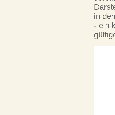
Darst
in de
- ein
gültig