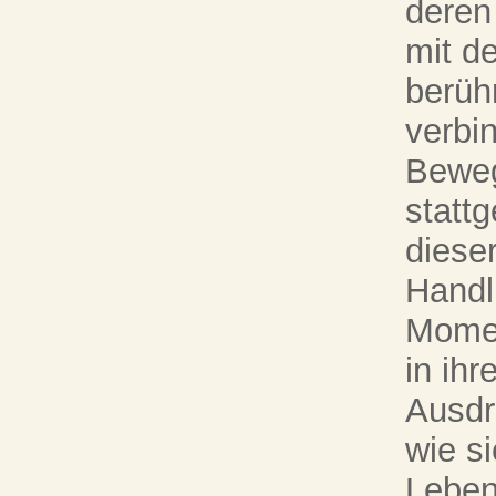
deren
mit d
berüh
verbin
Beweg
statt
dieser
Handlu
Momen
in ihr
Ausdr
wie si
Leben