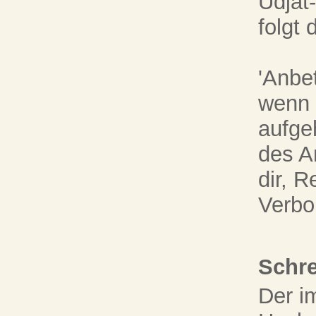
Udjat
folgt 
'Anbe
wenn 
aufge
des A
dir, 
Verbo
Schre
Der i