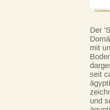
Schreibers
Der '
Domän
mit u
Boden
darges
seit c
ägypt
zeichn
und s
ägypt