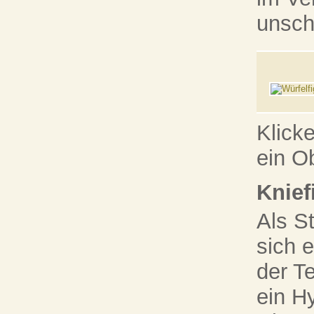
unsch
Klick
ein O
Knief
Als S
sich e
der T
ein H