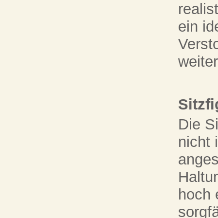
realis
ein id
Verst
weite
Sitzf
Die S
nicht 
anges
Haltu
hoch 
sorgfä