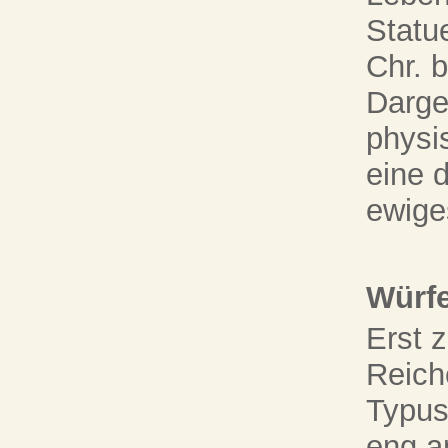
Statu
Chr. b
Darge
physi
eine 
ewige
Würfe
Erst 
Reiche
Typus 
eng a