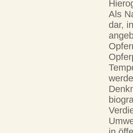
Hiero
Als N
dar, i
angeb
Opfer
Opfer
Tempe
werden
Denkm
biogr
Verdi
Umwel
in öff