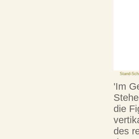
Stand-Schr
'Im G
Stehe
die F
vertik
des r