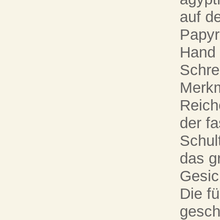
auf d
Papyru
Hand d
Schrei
Merkm
Reich
der fa
Schul
das gr
Gesic
Die f
gesch