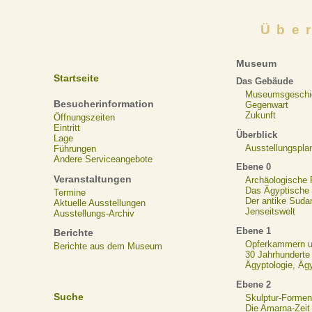
Übe
Museum
Startseite
Das Gebäude
Museumsgeschi
Besucherinformation
Gegenwart
Zukunft
Öffnungszeiten
Eintritt
Überblick
Lage
Ausstellungspla
Führungen
Andere Serviceangebote
Ebene 0
Veranstaltungen
Archäologische
Das Ägyptische N
Termine
Der antike Suda
Aktuelle Ausstellungen
Jenseitswelt
Ausstellungs-Archiv
Ebene 1
Berichte
Opferkammern un
Berichte aus dem Museum
30 Jahrhunderte
Ägyptologie, Äg
Ebene 2
Suche
Skulptur-Formen
Die Amarna-Zeit