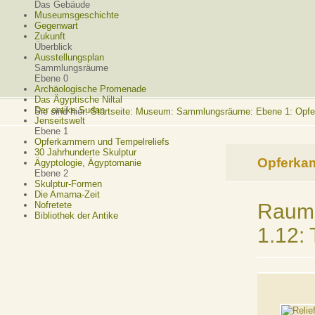
Das Gebäude
Museumsgeschichte
Gegenwart
Zukunft
Überblick
Ausstellungsplan
Sammlungsräume
Ebene 0
Archäologische Promenade
Das Ägyptische Niltal
Der antike Sudan
Sie sind hier:
Startseite
:
Museum: Sammlungsräume: Ebene 1: Opfer
Jenseitswelt
Ebene 1
Opferkammern und Tempelreliefs
30 Jahrhunderte Skulptur
Opferkam
Ägyptologie, Ägyptomanie
Ebene 2
Skulptur-Formen
Die Amarna-Zeit
Raum 
Nofretete
Bibliothek der Antike
1.12: 