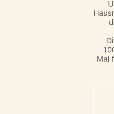
U
Hausr
d
Di
10
Mal 