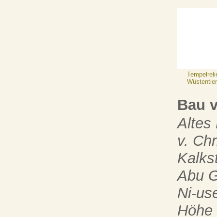
Tempelreli
Wüstentier
Bau 
Altes
v. Chr
Kalks
Abu G
Ni-us
Höhe 