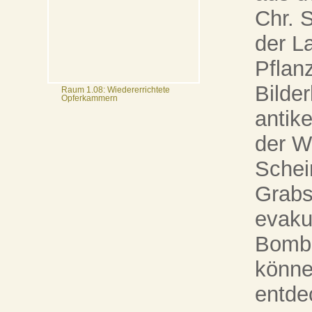
Chr. 
der La
Pflan
Bilde
Raum 1.08: Wiedererrichtete
Opferkammern
antike
der W
Schein
Grabs
evaku
Bombe
könne
entde