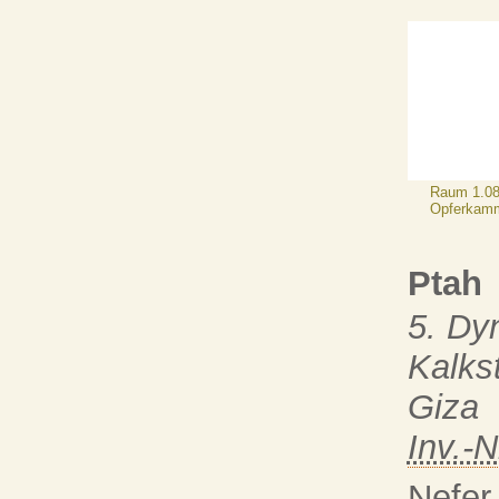
Raum 1.08
Opferkamm
Ptah
5. Dy
Kalks
Giza
Inv.-N
Nefer