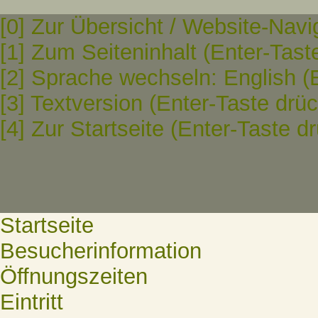
[0] Zur Übersicht / Website-Navi
[1] Zum Seiteninhalt (Enter-Tast
[2] Sprache wechseln: English (
[3] Textversion (Enter-Taste drü
[4] Zur Startseite (Enter-Taste d
Startseite
Besucherinformation
Öffnungszeiten
Eintritt