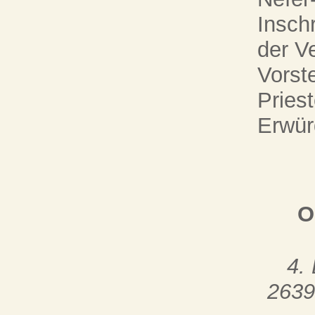
Inschr
der V
Vorst
Priest
Erwür
O
4.
2639