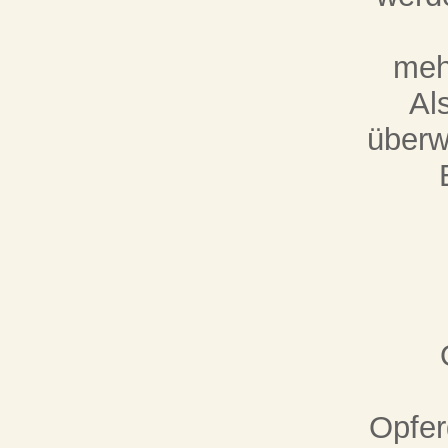
meh
Al
überw
Opfer