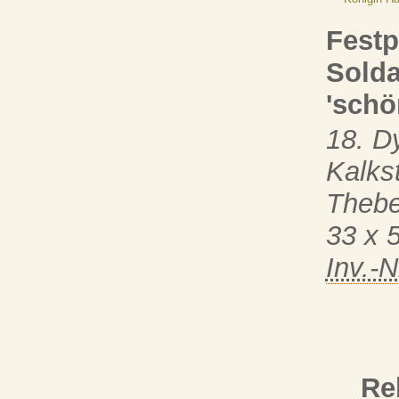
Festp
Solda
'schö
18. D
Kalks
Theb
33 x 
Inv.-N
Re