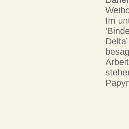
Weibc
Im un
'Bind
Delta'
besag
Arbeit
stehe
Papyr