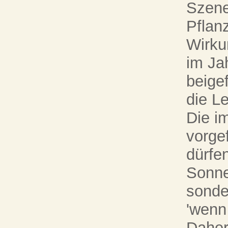
Szene
Pflanz
Wirku
im Jah
beige
die L
Die i
vorge
dürfe
Sonne
sonde
'wenn
Daher