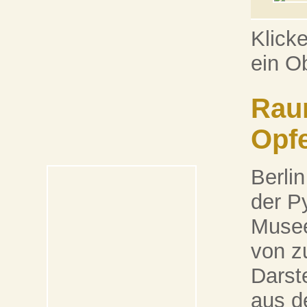
Klick
ein O
Rau
Opf
Berli
der P
Musee
von 
Darst
aus d