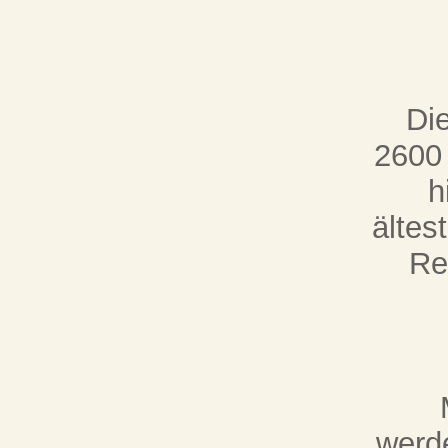
Di
2600 
h
ältes
Rel
werd