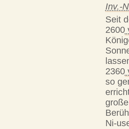
Inv.-N
Seit d
2600
v
König
Sonne
lasse
2360
v
so ge
errich
große
Berüh
Ni-us