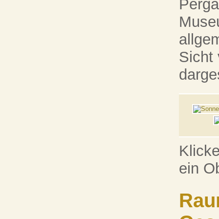
Perg
Museu
allge
Sicht
darge
Klick
ein O
Raum