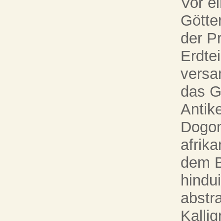
Vor e
Götte
der P
Erdte
versa
das G
Antike
Dogon
afrika
dem B
hindui
abstr
Kalli