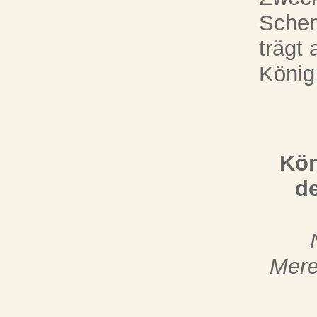
Schen
trägt 
König
Kön
d
Mere