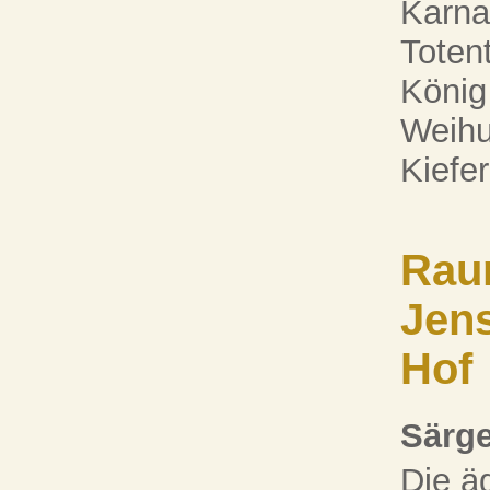
Karna
Toten
König
Weihu
Kiefe
Raum
Jens
Hof
Särg
Die ä