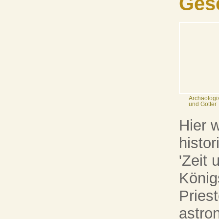
Ges
Archäologi
und Götter
Hier 
histo
'Zeit 
König
Pries
astron