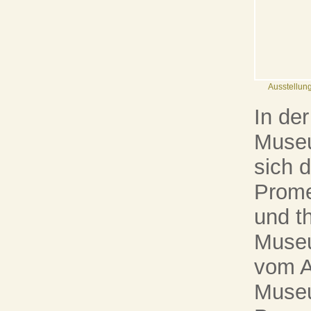
Ausstellun
In de
Museu
sich 
Prome
und t
Museu
vom A
Muse