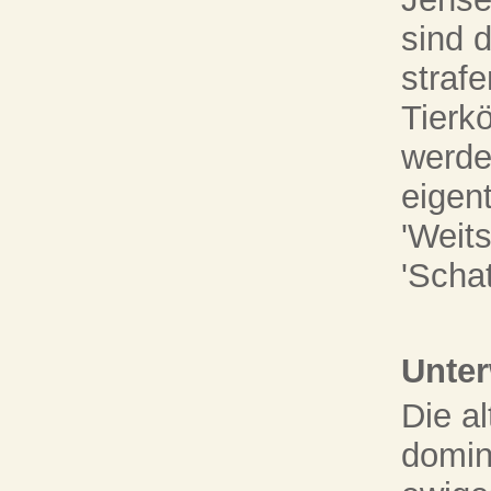
sind 
strafe
Tierk
werde
eigen
'Weits
'Scha
Unter
Die al
domin