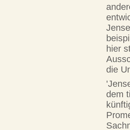
ander
entwi
Jensei
beisp
hier 
Aussc
die U
'Jense
dem t
künft
Prome
Sachm