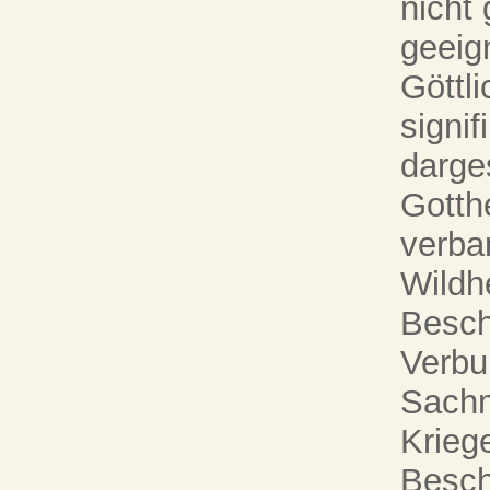
nicht 
geeign
Göttli
signi
darge
Gotth
verba
Wildh
Besch
Verbu
Sachm
Krieg
Besch