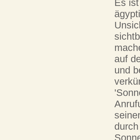
Es is
ägypti
Unsich
sicht
mache
auf d
und b
verkü
'Sonne
Anruf
seine
durch
Sonne