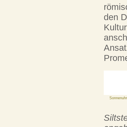
römis
den D
Kultu
ansch
Ansat
Prom
Sonnenuhr
Siltst