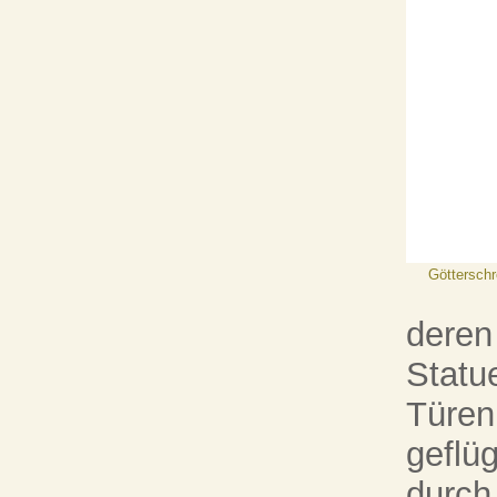
Götterschr
deren
Statu
Türen
geflü
durch