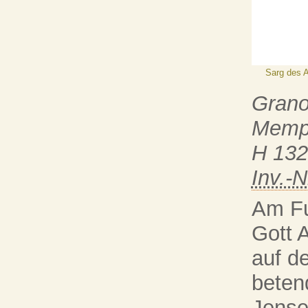
Sarg des 
Grano
Memp
H 132
Inv.-N
Am Fu
Gott 
auf d
beten
Jensei