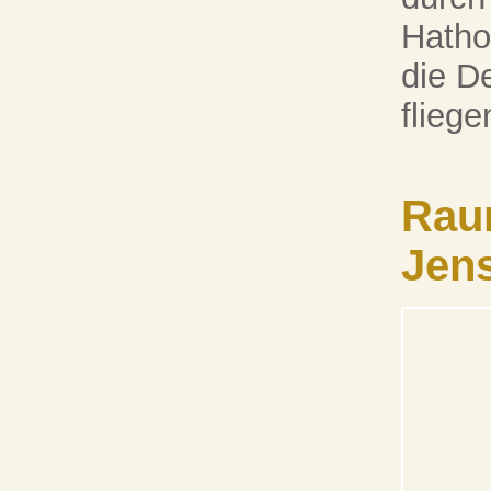
Hathor
die D
fliege
Rau
Jens