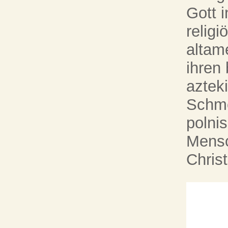
Gott 
religi
altam
ihren 
aztek
Schme
polni
Mensc
Chris