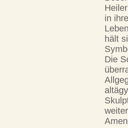
Heiler
in ih
Leben
hält 
Symbo
Die S
überr
Allge
altäg
Skulp
weite
Ameno