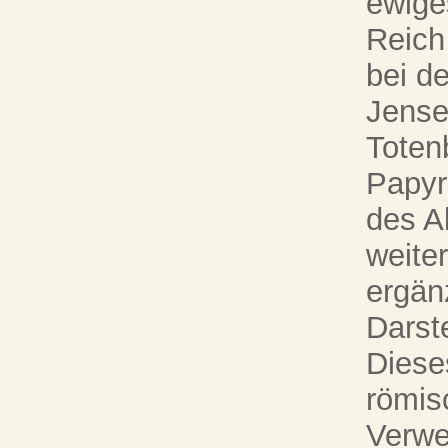
ewige
Reich
bei d
Jense
Toten
Papyr
des A
weite
ergänz
Darste
Diese
römisc
Verwe