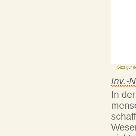
Sitzfigur 
Inv.-N
In de
mensc
schaf
Wesen