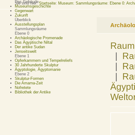
Das Gebäude
Sie sind hier:
Startseite
:
Museum: Sammlungsräume: Ebene 0: Arch
Museumsgeschichte
Gegenwart
Zukunft
Überblick
Archäol
Ausstellungsplan
Sammlungsräume
Ebene 0
Archäologische Promenade
Das Ägyptische Niltal
Raum 
Der antike Sudan
Jenseitswelt
|
Ra
Ebene 1
Opferkammern und Tempelreliefs
|
Ra
30 Jahrhunderte Skulptur
Ägyptologie, Ägyptomanie
|
Rau
Ebene 2
Skulptur-Formen
Die Amarna-Zeit
Ägypt
Nofretete
Bibliothek der Antike
Welto