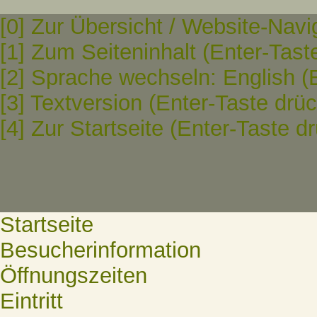
[0] Zur Übersicht / Website-Navi
[1] Zum Seiteninhalt (Enter-Tast
[2] Sprache wechseln: English (
[3] Textversion (Enter-Taste drü
[4] Zur Startseite (Enter-Taste d
Startseite
Besucherinformation
Öffnungszeiten
Eintritt