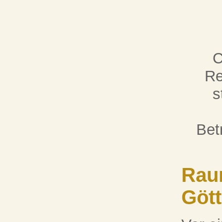
C
Re
s
Bet
Raum
Gött