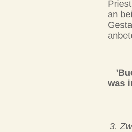
Pries
an be
Gesta
anbet
'Bu
was i
3. Zw