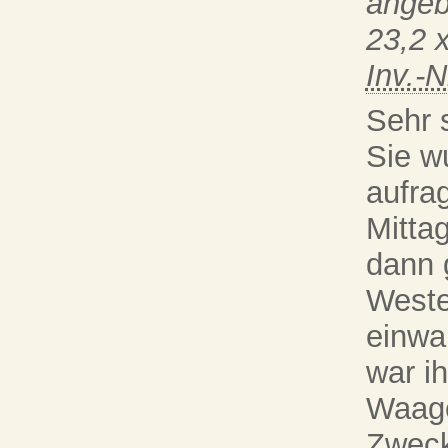
angeb
23,2 
Inv.-N
Sehr 
Sie w
aufra
Mitta
dann 
Weste
einwa
war i
Waage
Zweck