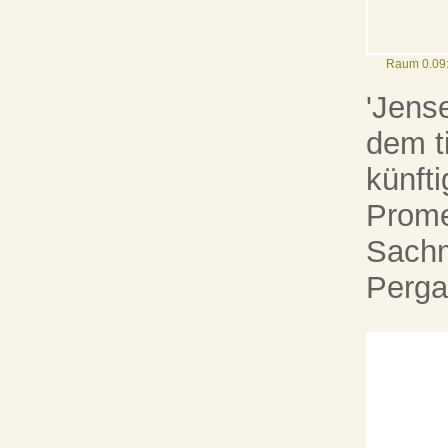
Raum 0.09:
'Jense
dem t
künft
Prome
Sachm
Perga