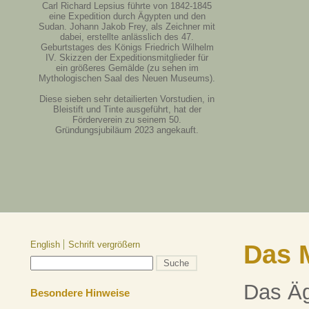
Carl Richard Lepsius führte von 1842-1845
eine Expedition durch Ägypten und den
Sudan. Johann Jakob Frey, als Zeichner mit
dabei, erstellte anlässlich des 47.
Geburtstages des Königs Friedrich Wilhelm
IV. Skizzen der Expeditionsmitglieder für
ein größeres Gemälde (zu sehen im
Mythologischen Saal des Neuen Museums).
Diese sieben sehr detailierten Vorstudien, in
Bleistift und Tinte ausgeführt, hat der
Förderverein zu seinem 50.
Gründungsjubiläum 2023 angekauft.
English
Schrift vergrößern
Das 
Das Äg
Besondere Hinweise