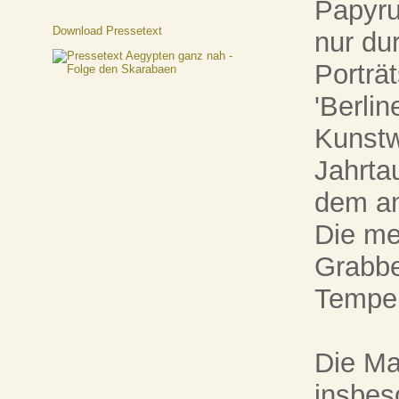
Papyru
Download Pressetext
nur du
Porträ
'Berli
Kunstw
Jahrta
dem an
Die me
Grabbe
Tempel
Die Ma
insbes