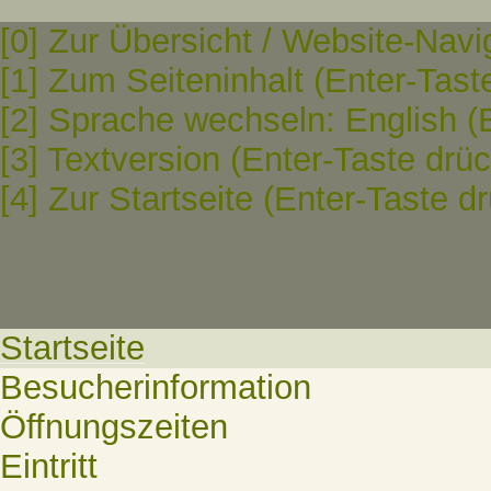
[0] Zur Übersicht / Website-Navi
[1] Zum Seiteninhalt (Enter-Tast
[2] Sprache wechseln: English (
[3] Textversion (Enter-Taste drü
[4] Zur Startseite (Enter-Taste d
Startseite
Besucherinformation
Öffnungszeiten
Eintritt