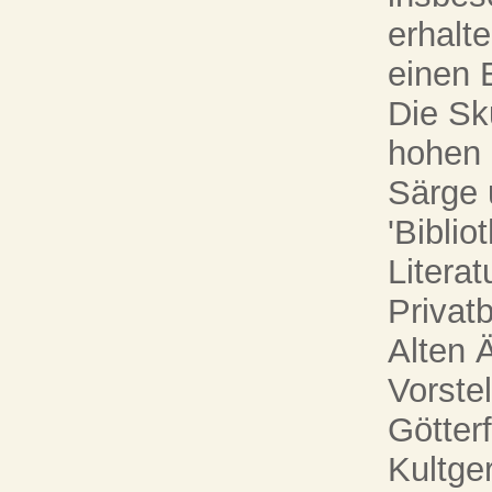
erhalt
einen 
Die Sk
hohen 
Särge 
'Biblio
Litera
Privat
Alten 
Vorste
Götter
Kultger