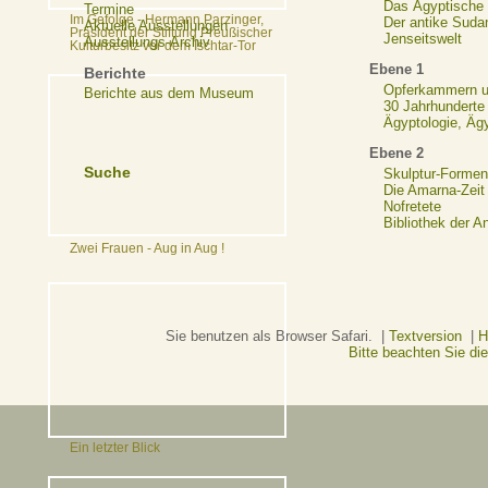
Das Ägyptische N
Termine
Im Gefolge - Hermann Parzinger,
Der antike Suda
Aktuelle Ausstellungen
Präsident der Stiftung Preußischer
Jenseitswelt
Ausstellungs-Archiv
Kulturbesitz vor dem Ischtar-Tor
Ebene 1
Berichte
Opferkammern un
Berichte aus dem Museum
30 Jahrhunderte
Ägyptologie, Äg
Ebene 2
Suche
Skulptur-Formen
Die Amarna-Zeit
Nofretete
Bibliothek der A
Zwei Frauen - Aug in Aug !
Sie benutzen als Browser Safari. |
Textversion
|
H
Bitte beachten Sie d
Ein letzter Blick