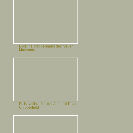
Blick ins Treppenhaus des Neuen
Museums
Es ist vollbracht - der Architekt David
Chipperfield