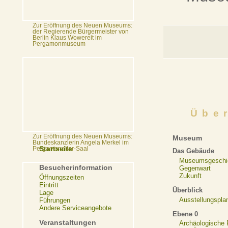
Zur Eröffnung des Neuen Museums:
der Regierende Bürgermeister von
Berlin Klaus Wowereit im
Pergamonmuseum
Übe
Zur Eröffnung des Neuen Museums:
Museum
Bundeskanzlerin Angela Merkel im
Startseite
Pergamonaltar-Saal
Das Gebäude
Museumsgeschi
Besucherinformation
Gegenwart
Zukunft
Öffnungszeiten
Eintritt
Überblick
Lage
Ausstellungspla
Führungen
Andere Serviceangebote
Ebene 0
Veranstaltungen
Archäologische