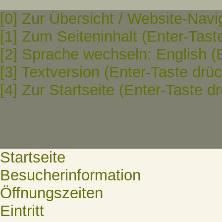
[0] Zur Übersicht / Website-Navi
[1] Zum Seiteninhalt (Enter-Tast
[2] Sprache wechseln: English (
[3] Textversion (Enter-Taste drü
[4] Zur Startseite (Enter-Taste d
Startseite
Besucherinformation
Öffnungszeiten
Eintritt