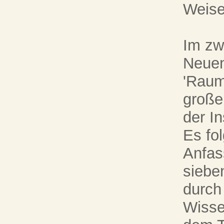
Weise
Im zw
Neuen
'Raum
große
der In
Es fo
Anfas
sieben
durch
Wisse