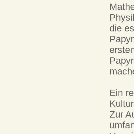
Mathe
Physi
die e
Papyr
erste
Papyru
mach
Ein re
Kultu
Zur A
umfan