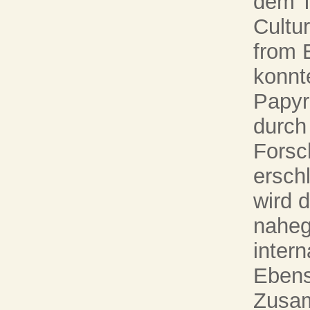
dem Ti
Cultur
from E
konnt
Papyr
durch 
Forsc
ersch
wird 
naheg
inter
Ebenso
Zusam