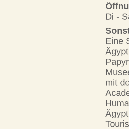
Öffnu
Di - S
Sonst
Eine 
Ägypt
Papyr
Musee
mit d
Acade
Human
Ägypt
Touri