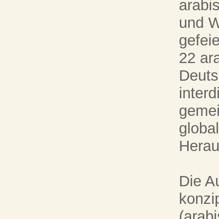
arabi
und W
gefei
22 ar
Deuts
interd
geme
global
Herau
Die Au
konzip
(arab