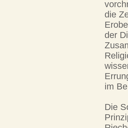
vorchr
die Z
Erobe
der Di
Zusam
Relig
wisse
Errun
im Be
Die S
Prinz
Riech