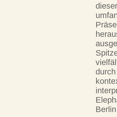
dieser
umfan
Präse
herau
ausge
Spitz
vielfä
durch
konte
interp
Eleph
Berlin