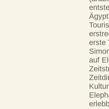
entst
Ägypt
Touri
erstre
erste 
Simon
auf E
Zeitst
Zeitd
Kultu
Eleph
erleb