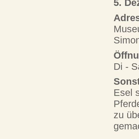
5. De
Adres
Museu
Simon
Öffnu
Di - S
Sonst
Esel s
Pferd
zu üb
gemac