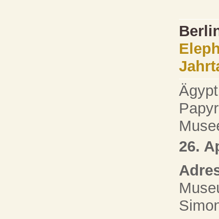
Berli
Eleph
Jahrt
Ägypt
Papyr
Musee
26. A
Adres
Museu
Simon