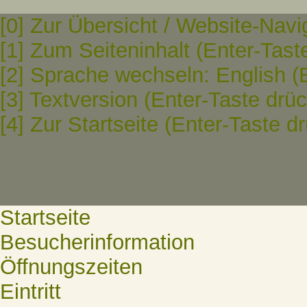
[0] Zur Übersicht / Website-Navi
[1] Zum Seiteninhalt (Enter-Tast
[2] Sprache wechseln: English (
[3] Textversion (Enter-Taste drü
[4] Zur Startseite (Enter-Taste d
Startseite
Besucherinformation
Öffnungszeiten
Eintritt