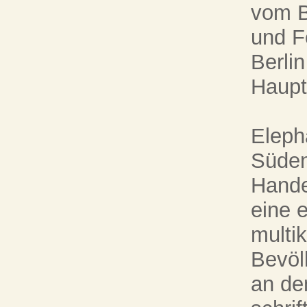
vom B
und F
Berli
Haupt
Elepha
Süden
Hande
eine e
multik
Bevölk
an de