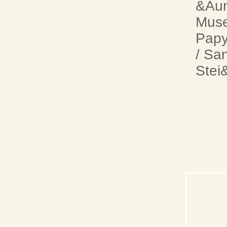
&Aum
Mus
Pap
/ Sa
Stei&