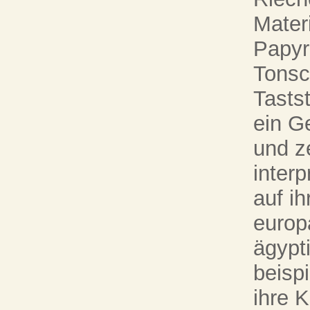
Materi
Papyr
Tonsc
Tasts
ein G
und z
inter
auf i
europ
ägypt
beisp
ihre 