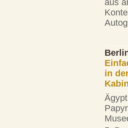
aus a
Konte
Autog
Berli
Einfa
in de
Kabin
Ägypt
Papyr
Musee