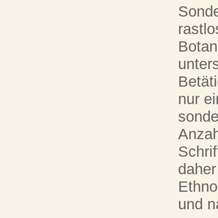
Sonde
rastl
Botan
unter
Betät
nur e
sonde
Anzah
Schrif
daher 
Ethno
und n