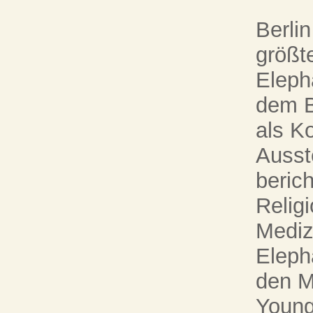
Berlin
größt
Eleph
dem B
als K
Ausst
berich
Relig
Mediz
Eleph
den M
Young