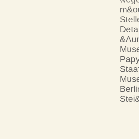
m&ou
Stel
Deta
&Aum
Mus
Papy
Staa
Muse
Berl
Stei&