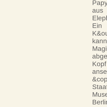
Papy
aus
Elep
Ein
K&ou
kann
Magi
abge
Kopf
anse
&cop
Staa
Muse
Berli