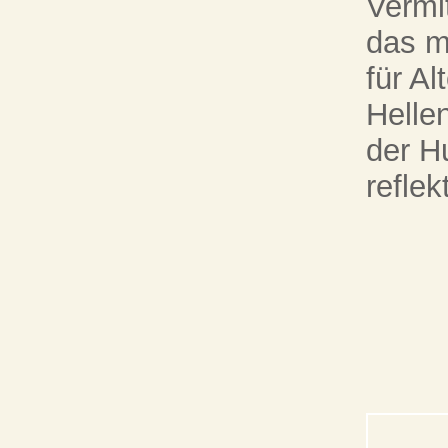
Vermi
das m
für Al
Helle
der H
reflek