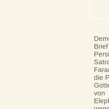
Demo
Brie
Pers
Satr
Fara
die P
Gott
von
Elep
weg