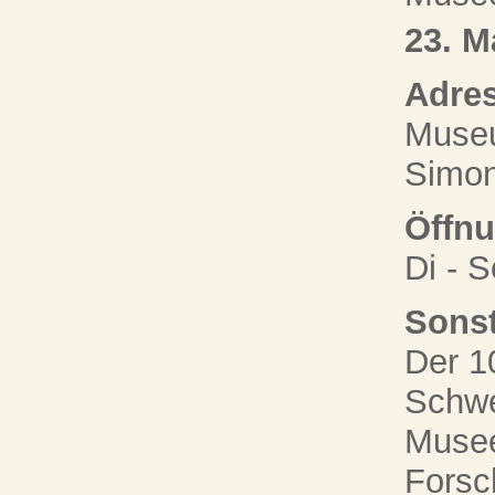
23. M
Adres
Museu
Simon
Öffnu
Di - S
Sonst
Der 1
Schwei
Musee
Forsch