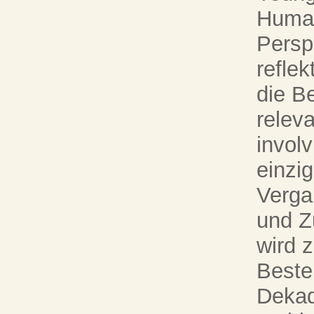
Human
Persp
reflek
die B
relev
involv
einzi
Verga
und Z
wird z
Beste
Dekad