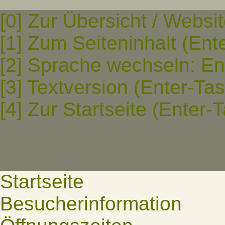
[0] Zur Übersicht / Websi
[1] Zum Seiteninhalt (Ent
[2] Sprache wechseln: En
[3] Textversion (Enter-Ta
[4] Zur Startseite (Enter-
Startseite
Besucherinformation