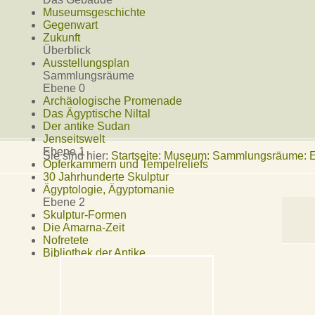
Museumsgeschichte
Gegenwart
Zukunft
Überblick
Ausstellungsplan
Sammlungsräume
Ebene 0
Archäologische Promenade
Das Ägyptische Niltal
Der antike Sudan
Jenseitswelt
Ebene 1
Sie sind hier:
Startseite
:
Museum: Sammlungsräume: Eb
Opferkammern und Tempelreliefs
30 Jahrhunderte Skulptur
Ägyptologie, Ägyptomanie
Ebene 2
Skulptur-Formen
Die Amarna-Zeit
Nofretete
Bibliothek der Antike