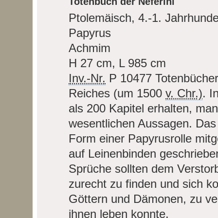
Totenbuch der Neferini
Ptolemäisch, 4.-1. Jahrhunder
Papyrus
Achmim
H 27 cm, L 985 cm
Inv.-Nr.
P 10477
Totenbücher
Reiches (um 1500
v. Chr.)
. 
als 200 Kapitel erhalten, man
wesentlichen Aussagen. Das
Form einer Papyrusrolle mitg
auf Leinenbinden geschrieben
Sprüche sollten dem Verstorb
zurecht zu finden und sich k
Göttern und Dämonen, zu verha
ihnen leben konnte.