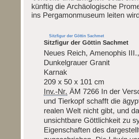
künftig die Archäologische Pro
ins Pergamonmuseum leiten wird
Sitzfigur der Göttin Sachmet
Sitzfigur der Göttin Sachmet
Neues Reich, Amenophis III.,
Dunkelgrauer Granit
Karnak
209 x 50 x 101 cm
Inv.-Nr.
ÄM 7266
In der Ver
und Tierkopf schafft die ägy
realen Welt nicht gibt, und da
unsichtbare Göttlichkeit zu s
Eigenschaften des dargestell