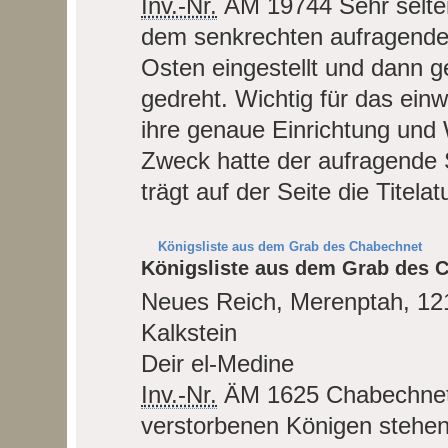
Inv.-Nr.
ÄM 19744
Sehr selt
dem senkrechten aufragenden
Osten eingestellt und dann
gedreht. Wichtig für das ein
ihre genaue Einrichtung und 
Zweck hatte der aufragende 
trägt auf der Seite die Titela
Königsliste aus dem Grab des Chabechnet
Königsliste aus dem Grab des 
Neues Reich, Merenptah, 121
Kalkstein
Deir el-Medine
Inv.-Nr.
ÄM 1625
Chabechnet 
verstorbenen Königen stehen