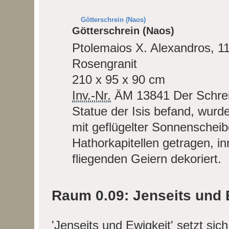
Götterschrein (Naos)
Götterschrein (Naos)
Ptolemaios X. Alexandros, 11
Rosengranit
210 x 95 x 90 cm
Inv.-Nr.
ÄM 13841
Der Schrei
Statue der Isis befand, wur
mit geflügelter Sonnenscheib
Hathorkapitellen getragen, i
fliegenden Geiern dekoriert.
Raum 0.09: Jenseits und 
'Jenseits und Ewigkeit' setzt sic