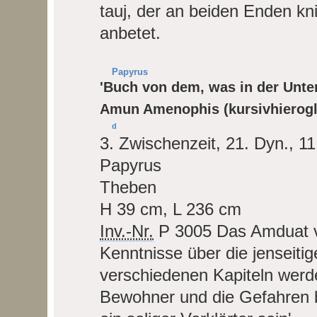
tauj, der an beiden Enden k
anbetet.
Papyrus
'Buch von dem, was in der Unter
Amun Amenophis (kursivhierogl
d
3. Zwischenzeit, 21. Dyn., 11.
Papyrus
Theben
H 39 cm, L 236 cm
Inv.-Nr.
P 3005
Das Amduat v
Kenntnisse über die jenseitig
verschiedenen Kapiteln werde
Bewohner und die Gefahren b