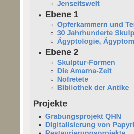
Jenseitswelt
Ebene 1
Opferkammern und Tem
30 Jahrhunderte Skulp
Ägyptologie, Ägyptom
Ebene 2
Skulptur-Formen
Die Amarna-Zeit
Nofretete
Bibliothek der Antike
Projekte
Grabungsprojekt QHN
Digitalisierung von Papyr
Restaurierungsprojekte