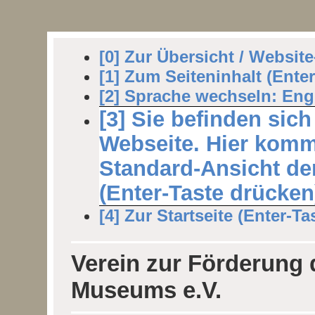
[0] Zur Übersicht / Websit
[1] Zum Seiteninhalt (Ente
[2] Sprache wechseln: Engl
[3] Sie befinden sich
Webseite. Hier komm
Standard-Ansicht der
(Enter-Taste drücken
[4] Zur Startseite (Enter-Ta
Verein zur Förderung
Museums e.V.