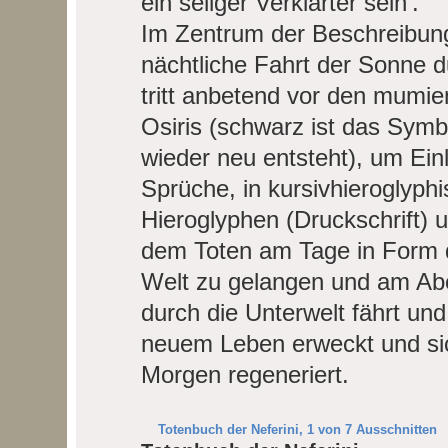
ein seliger Verklärter sein'.
Im Zentrum der Beschreibung
nächtliche Fahrt der Sonne d
tritt anbetend vor den mumi
Osiris (schwarz ist das Symb
wieder neu entsteht), um Einl
Sprüche, in kursivhieroglyph
Hieroglyphen (Druckschrift) u
dem Toten am Tage in Form d
Welt zu gelangen und am Ab
durch die Unterwelt fährt und
neuem Leben erweckt und sic
Morgen regeneriert.
Totenbuch der Neferini, 1 von 7 Ausschnitten