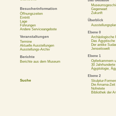
Das Gebäude
Museumsgeschi
Besucherinformation
Gegenwart
Zukunft
Öffnungszeiten
Eintritt
Überblick
Lage
Ausstellungspla
Führungen
Andere Serviceangebote
Ebene 0
Veranstaltungen
Archäologische
Das Ägyptische N
Termine
Der antike Suda
Aktuelle Ausstellungen
Jenseitswelt
Ausstellungs-Archiv
Ebene 1
Berichte
Opferkammern un
Berichte aus dem Museum
30 Jahrhunderte
Ägyptologie, Äg
Ebene 2
Suche
Skulptur-Formen
Die Amarna-Zeit
Nofretete
Bibliothek der A