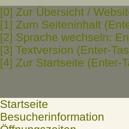
[0] Zur Übersicht / Websi
[1] Zum Seiteninhalt (Ent
[2] Sprache wechseln: En
[3] Textversion (Enter-Ta
[4] Zur Startseite (Enter-
Startseite
Besucherinformation