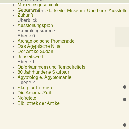
Museumsgeschichte
Gegenwart
Sie sind hier:
Startseite
:
Museum: Überblick: Ausstellu
Zukunft
Überblick
Ausstellungsplan
Sammlungsräume
Ebene 0
Archäologische Promenade
Das Ägyptische Niltal
Der antike Sudan
Jenseitswelt
Ebene 1
Opferkammern und Tempelreliefs
30 Jahrhunderte Skulptur
Ägyptologie, Ägyptomanie
Ebene 2
Skulptur-Formen
Die Amarna-Zeit
Nofretete
Bibliothek der Antike