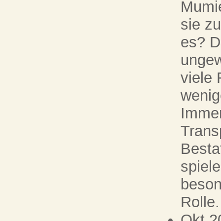
Mumie
sie z
es? D
ungew
viele
wenig
Immer
Trans
Besta
spiel
beson
Rolle. 
Okt 2