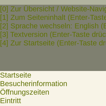
[0] Zur Übersicht / Website-Navi
[1] Zum Seiteninhalt (Enter-Tast
[2] Sprache wechseln: English (
[3] Textversion (Enter-Taste drü
[4] Zur Startseite (Enter-Taste d
Startseite
Besucherinformation
Öffnungszeiten
Eintritt