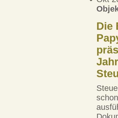
Objek
Die 
Pap
präs
Jah
Ste
Steue
schon
ausfü
Dokum