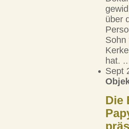
gewid
über 
Perso
Sohn 
Kerke
hat. ..
Sept 
Objek
Die 
Pap
präs