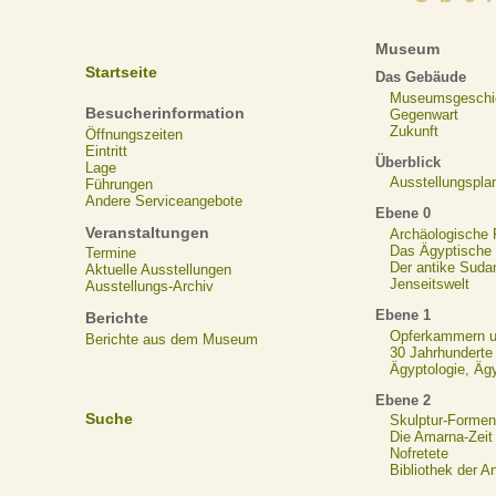
Museum
Startseite
Das Gebäude
Museumsgeschi
Besucherinformation
Gegenwart
Zukunft
Öffnungszeiten
Eintritt
Überblick
Lage
Ausstellungspla
Führungen
Andere Serviceangebote
Ebene 0
Veranstaltungen
Archäologische
Das Ägyptische N
Termine
Der antike Suda
Aktuelle Ausstellungen
Jenseitswelt
Ausstellungs-Archiv
Ebene 1
Berichte
Opferkammern un
Berichte aus dem Museum
30 Jahrhunderte
Ägyptologie, Äg
Ebene 2
Suche
Skulptur-Formen
Die Amarna-Zeit
Nofretete
Bibliothek der A