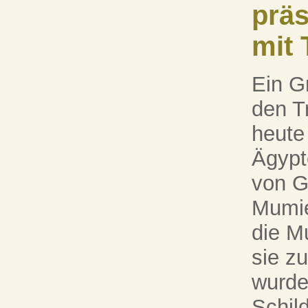
präs
mit
Ein G
den T
heute
Ägypt
von G
Mumie
die M
sie zu
wurde
Schil