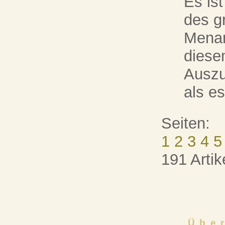
Es ist
des g
Menan
diese
Auszu
als es
Seiten:
1
2
3
4
5
191 Artik
Übe