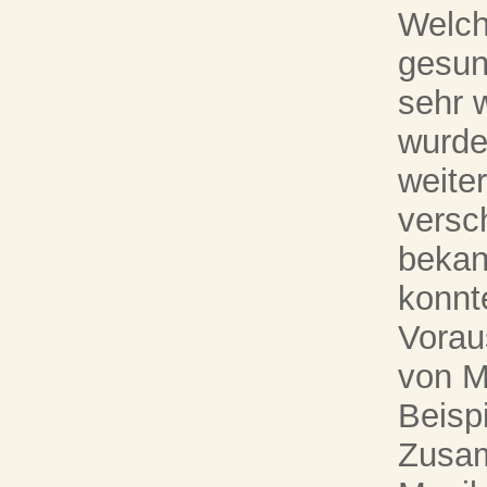
Welch
gesun
sehr 
wurde
weite
versch
bekan
konnt
Vorau
von M
Beispi
Zusam