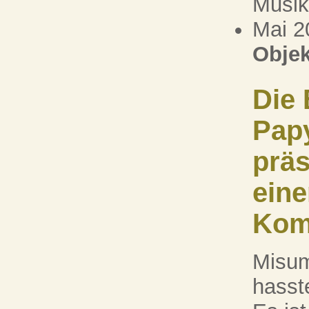
Musiks
Mai 2
Objek
Die 
Pap
präs
eine
Kom
Misum
hasste