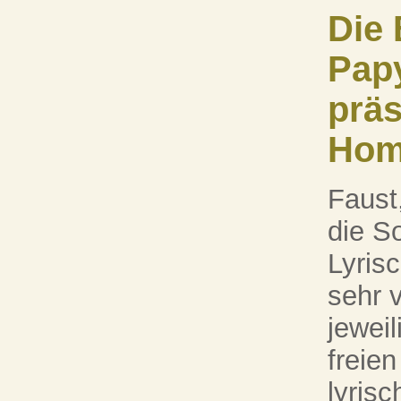
Die 
Pap
präs
Home
Faust
die S
Lyris
sehr 
jeweil
freie
lyris