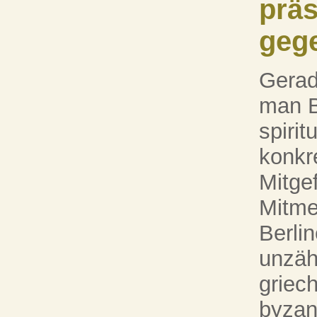
präs
geg
Gerad
man B
spirit
konkr
Mitge
Mitme
Berli
unzäh
griec
byzant