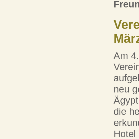
Freun
Vere
Mär
Am 4.
Verein
aufge
neu g
Ägypt
die h
erkun
Hotel