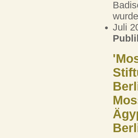
Badis
wurde.
Juli 
Publi
'Mos
Stif
Berl
Moss
Ägy
Berl