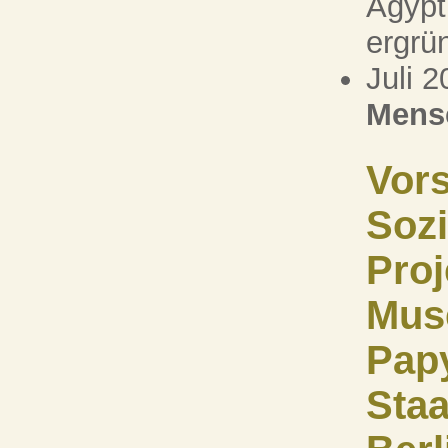
Ägypt
ergrün
Juli 
Mens
Vors
Sozi
Proj
Mus
Pap
Staa