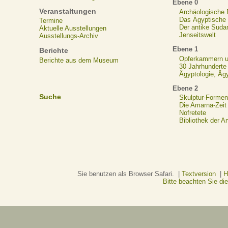
Ebene 0
Veranstaltungen
Archäologische
Das Ägyptische N
Termine
Der antike Suda
Aktuelle Ausstellungen
Jenseitswelt
Ausstellungs-Archiv
Ebene 1
Berichte
Opferkammern un
Berichte aus dem Museum
30 Jahrhunderte
Ägyptologie, Äg
Ebene 2
Suche
Skulptur-Formen
Die Amarna-Zeit
Nofretete
Bibliothek der A
Sie benutzen als Browser Safari. |
Textversion
|
H
Bitte beachten Sie d