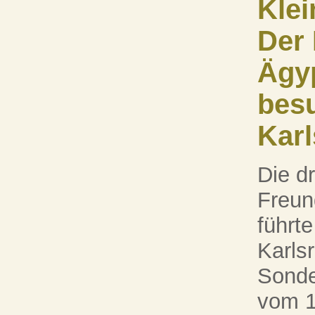
Klei
Der 
Ägy
besu
Kar
Die dr
Freun
führt
Karls
Sonde
vom 1