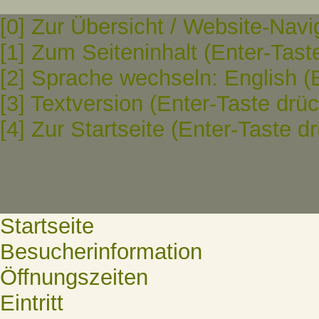
[0] Zur Übersicht / Website-Navi
[1] Zum Seiteninhalt (Enter-Tast
[2] Sprache wechseln: English (
[3] Textversion (Enter-Taste drü
[4] Zur Startseite (Enter-Taste d
Startseite
Besucherinformation
Öffnungszeiten
Eintritt