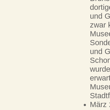
dorti
und G
zwar 
Musee
Sonde
und G
Schon
wurde
erwar
Museu
Stadtf
März 