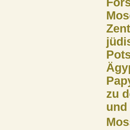
For
Mos
Zent
jüdi
Pot
Ägy
Pap
zu d
und
Mos