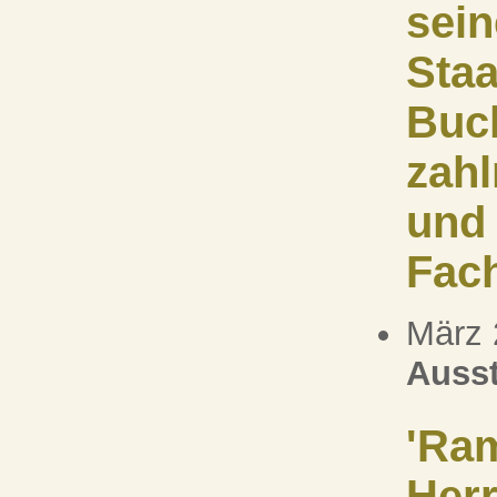
sein
Staa
Buch
zahl
und 
Fach
März 
Ausst
'Ram
Herr