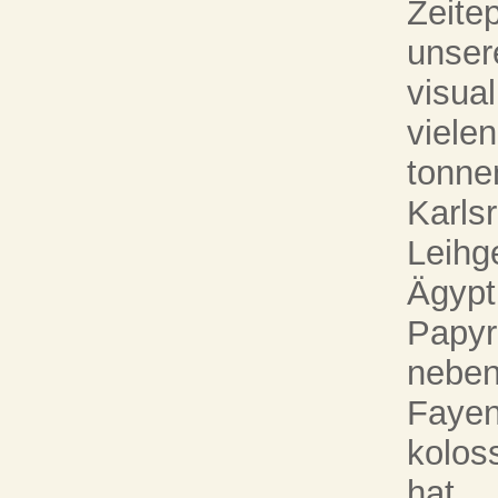
Zeite
unser
visua
vielen
tonne
Karlsr
Leihg
Ägypt
Papyr
neben
Fayen
kolos
hat. ..