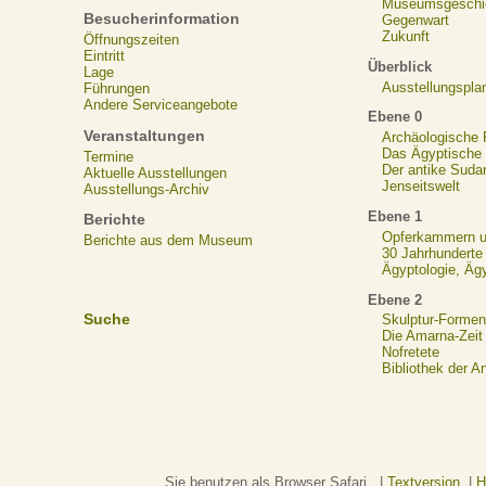
Museumsgeschi
Besucherinformation
Gegenwart
Zukunft
Öffnungszeiten
Eintritt
Überblick
Lage
Ausstellungspla
Führungen
Andere Serviceangebote
Ebene 0
Veranstaltungen
Archäologische
Das Ägyptische N
Termine
Der antike Suda
Aktuelle Ausstellungen
Jenseitswelt
Ausstellungs-Archiv
Ebene 1
Berichte
Opferkammern un
Berichte aus dem Museum
30 Jahrhunderte
Ägyptologie, Äg
Ebene 2
Suche
Skulptur-Formen
Die Amarna-Zeit
Nofretete
Bibliothek der A
Sie benutzen als Browser Safari. |
Textversion
|
H