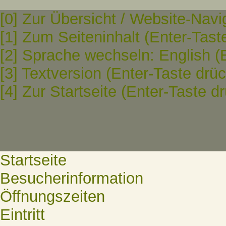
[0] Zur Übersicht / Website-Navi
[1] Zum Seiteninhalt (Enter-Tast
[2] Sprache wechseln: English (
[3] Textversion (Enter-Taste drü
[4] Zur Startseite (Enter-Taste d
Startseite
Besucherinformation
Öffnungszeiten
Eintritt