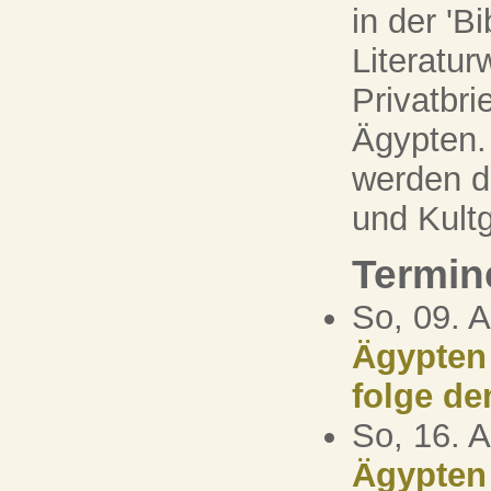
in der 'B
Literatur
Privatbri
Ägypten. 
werden du
und Kultg
Termin
So, 09. 
Ägypten 
folge d
So, 16. 
Ägypten 