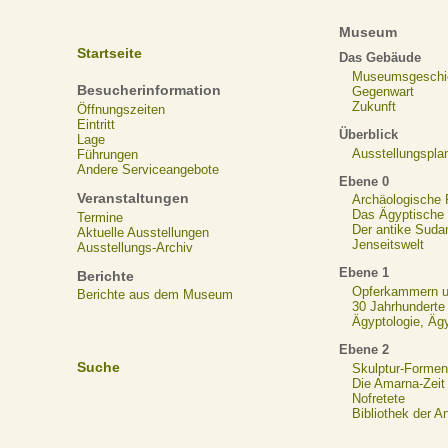
Museum
Startseite
Das Gebäude
Museumsgeschi
Besucherinformation
Gegenwart
Zukunft
Öffnungszeiten
Eintritt
Überblick
Lage
Ausstellungspla
Führungen
Andere Serviceangebote
Ebene 0
Veranstaltungen
Archäologische
Das Ägyptische N
Termine
Der antike Suda
Aktuelle Ausstellungen
Jenseitswelt
Ausstellungs-Archiv
Ebene 1
Berichte
Opferkammern un
Berichte aus dem Museum
30 Jahrhunderte
Ägyptologie, Äg
Ebene 2
Suche
Skulptur-Formen
Die Amarna-Zeit
Nofretete
Bibliothek der A