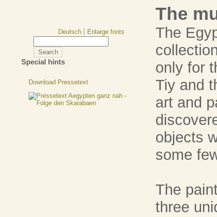
The m
The Egy
Deutsch
Enlarge fonts
collectio
Special hints
only for t
Tiy and t
Download Pressetext
art and p
discover
objects w
some few
The paint
three un