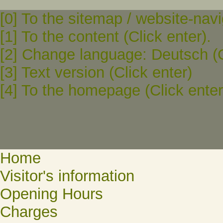
[0] To the sitemap / website-navi
[1] To the content (Click enter).
[2] Change language: Deutsch (C
[3] Text version (Click enter)
[4] To the homepage (Click enter
Home
Visitor's information
Opening Hours
Charges