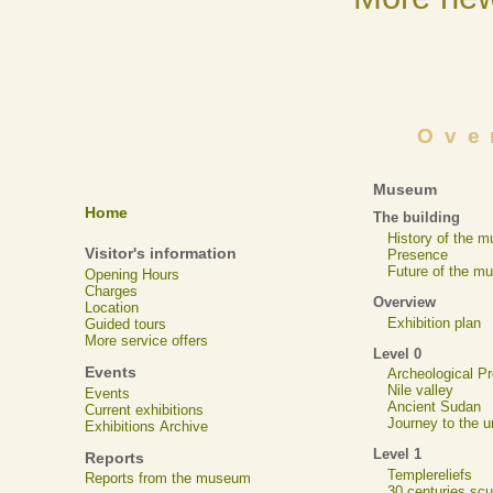
Ove
Museum
Home
The building
History of the 
Visitor's information
Presence
Future of the m
Opening Hours
Charges
Overview
Location
Exhibition plan
Guided tours
More service offers
Level 0
Events
Archeological 
Nile valley
Events
Ancient Sudan
Current exhibitions
Journey to the u
Exhibitions Archive
Level 1
Reports
Templereliefs
Reports from the museum
30 centuries scu