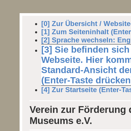
[0] Zur Übersicht / Websit
[1] Zum Seiteninhalt (Ente
[2] Sprache wechseln: Engl
[3] Sie befinden sich
Webseite. Hier komm
Standard-Ansicht der
(Enter-Taste drücken
[4] Zur Startseite (Enter-Ta
Verein zur Förderung
Museums e.V.