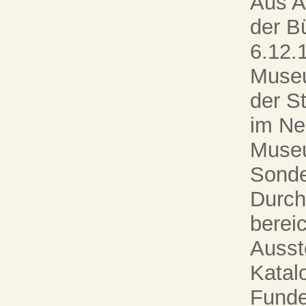
Aus A
der B
6.12.
Muse
der S
im Ne
Museu
Sonde
Durch
bereic
Ausst
Katal
Funde