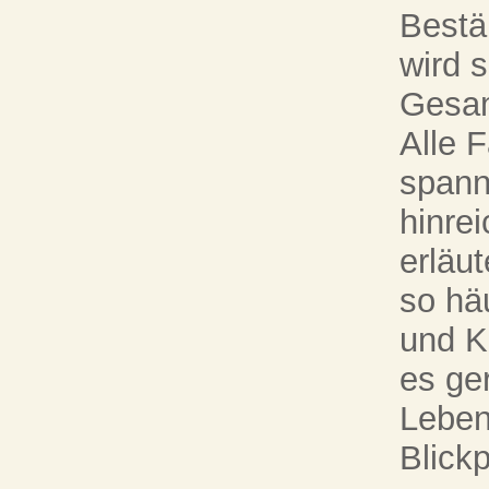
Bestä
wird s
Gesam
Alle 
spann
hinre
erläut
so hä
und Ku
es ge
Leben
Blick