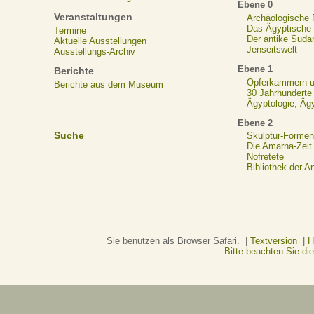
Ebene 0
Veranstaltungen
Archäologische
Das Ägyptische N
Termine
Der antike Suda
Aktuelle Ausstellungen
Jenseitswelt
Ausstellungs-Archiv
Ebene 1
Berichte
Opferkammern un
Berichte aus dem Museum
30 Jahrhunderte
Ägyptologie, Äg
Ebene 2
Suche
Skulptur-Formen
Die Amarna-Zeit
Nofretete
Bibliothek der A
Sie benutzen als Browser Safari. |
Textversion
|
H
Bitte beachten Sie d