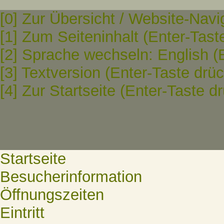
[0] Zur Übersicht / Website-Navi
[1] Zum Seiteninhalt (Enter-Tast
[2] Sprache wechseln: English (
[3] Textversion (Enter-Taste drü
[4] Zur Startseite (Enter-Taste d
Startseite
Besucherinformation
Öffnungszeiten
Eintritt