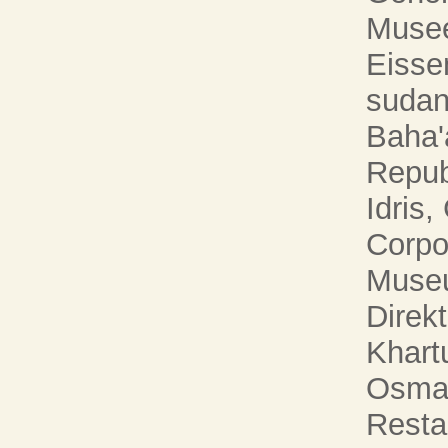
Musee
Eisse
sudan
Baha'
Repub
Idris,
Corpor
Museu
Direk
Khart
Osman
Resta