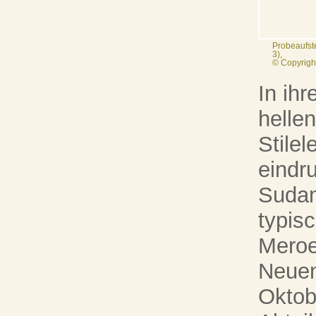
Probeaufst
3),
© Copyrigh
In ihr
hellen
Stilel
eindr
Sudan
typis
Meroe
Neuen
Oktob