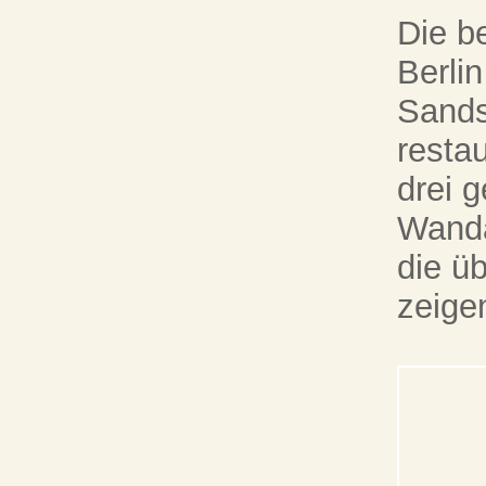
Die b
Berli
Sands
resta
drei 
Wanda
die ü
zeige