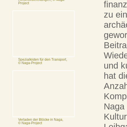
finan
Project
zu ein
archä
gewor
Beitr
Wiede
Spezialkisten für den Transport,
und ku
© Naga-Project
hat d
Anzah
Kompl
Naga 
Kultur
Verladen der Blöcke in Naga,
© Naga-Project
Leihg