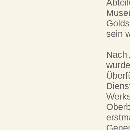
Abtei
Muse
Golds
sein 
Nach 
wurde
Überf
Diens
Werks
Oberb
erstma
Gener