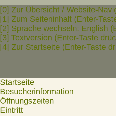
[0] Zur Übersicht / Website-Navi
[1] Zum Seiteninhalt (Enter-Tast
[2] Sprache wechseln: English (
[3] Textversion (Enter-Taste drü
[4] Zur Startseite (Enter-Taste d
Startseite
Besucherinformation
Öffnungszeiten
Eintritt