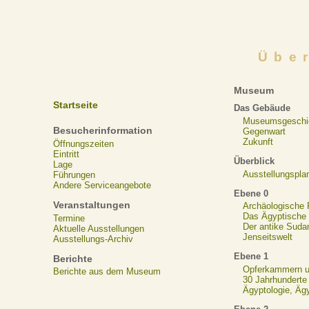
Übe
Museum
Startseite
Das Gebäude
Museumsgeschi
Besucherinformation
Gegenwart
Zukunft
Öffnungszeiten
Eintritt
Überblick
Lage
Ausstellungspla
Führungen
Andere Serviceangebote
Ebene 0
Veranstaltungen
Archäologische
Das Ägyptische N
Termine
Der antike Suda
Aktuelle Ausstellungen
Jenseitswelt
Ausstellungs-Archiv
Ebene 1
Berichte
Opferkammern un
Berichte aus dem Museum
30 Jahrhunderte
Ägyptologie, Äg