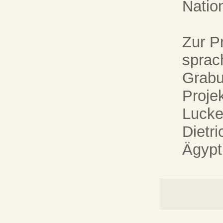
Natio
Zur P
sprac
Grabu
Proje
Lucke
Dietri
Ägypt