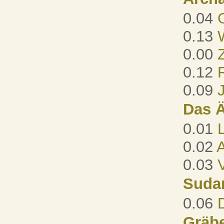
0.04
0.13
0.00
0.12
0.09
Das Ä
0.01
0.02
A
0.03
Suda
0.06
Gräbe