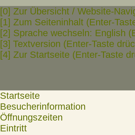
[0] Zur Übersicht / Website-Navi
[1] Zum Seiteninhalt (Enter-Tast
[2] Sprache wechseln: English (
[3] Textversion (Enter-Taste drü
[4] Zur Startseite (Enter-Taste d
Startseite
Besucherinformation
Öffnungszeiten
Eintritt