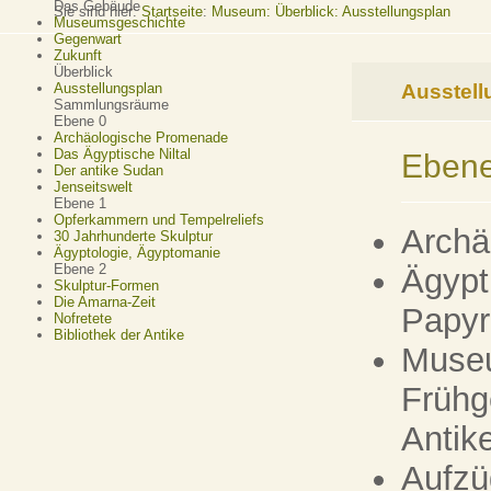
Das Gebäude
Sie sind hier:
Startseite
:
Museum: Überblick: Ausstellungsplan
Museumsgeschichte
Gegenwart
Zukunft
Überblick
Ausstell
Ausstellungsplan
Sammlungsräume
Ebene 0
Archäologische Promenade
Das Ägyptische Niltal
Ebene
Der antike Sudan
Jenseitswelt
Ebene 1
Opferkammern und Tempelreliefs
Archä
30 Jahrhunderte Skulptur
Ägyptologie, Ägyptomanie
Ebene 2
Ägypt
Skulptur-Formen
Die Amarna-Zeit
Papy
Nofretete
Bibliothek der Antike
Museu
Frühg
Anti
Aufzü