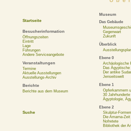
Übe
Museum
Startseite
Das Gebäude
Museumsgeschi
Besucherinformation
Gegenwart
Zukunft
Öffnungszeiten
Eintritt
Überblick
Lage
Ausstellungspla
Führungen
Andere Serviceangebote
Ebene 0
Veranstaltungen
Archäologische
Das Ägyptische N
Termine
Der antike Suda
Aktuelle Ausstellungen
Jenseitswelt
Ausstellungs-Archiv
Ebene 1
Berichte
Opferkammern un
Berichte aus dem Museum
30 Jahrhunderte
Ägyptologie, Äg
Ebene 2
Suche
Skulptur-Formen
Die Amarna-Zeit
Nofretete
Bibliothek der A